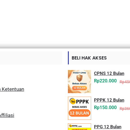
BELI HAK AKSES
CPNS 12 Bulan
Rp
220.000
Rp
45
n Ketentuan
PPPK 12 Bulan
Rp
150.000
Rp
36
filiasi
PPG 12 Bulan