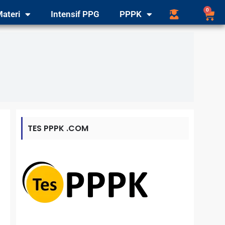
0
ateri
Intensif PPG
PPPK
TES PPPK .COM