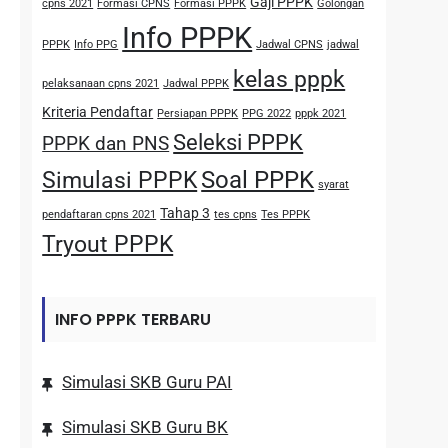
Gaji PPPK
cpns 2021
Formasi CPNS
Formasi PPPK
Golongan
Info PPPK
PPPK
Info PPG
Jadwal CPNS
jadwal
kelas pppk
pelaksanaan cpns 2021
Jadwal PPPK
Kriteria Pendaftar
Persiapan PPPK
PPG 2022
pppk 2021
Seleksi PPPK
PPPK dan PNS
Soal PPPK
Simulasi PPPK
syarat
Tahap 3
pendaftaran cpns 2021
tes cpns
Tes PPPK
Tryout PPPK
INFO PPPK TERBARU
Simulasi SKB Guru PAI
Simulasi SKB Guru BK