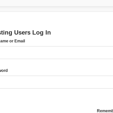
sting Users Log In
ame or Email
word
Rememb