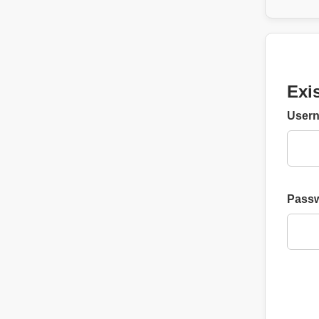
Exi
Usern
Pass