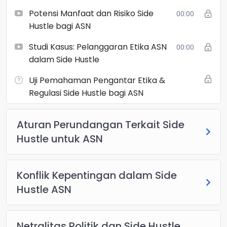
Kepentingan: Pengertian, Pencegahan, dan Penanganan 5.
Potensi Manfaat dan Risiko Side
00:00
Netralitas ASN dalam Bisnis dan Politik 6. Mekanisme
Hustle bagi ASN
Perizinan dan Administrasi Usaha Sampingan 7.
Perlindungan Hukum dan Risiko Hukum dalam Side Hustle
Studi Kasus: Pelanggaran Etika ASN
00:00
8. Studi Kasus: Praktik Side Hustle yang Legal dan Etis
dalam Side Hustle
pada ASN Dengan mengikuti mata kuliah ini, peserta
Uji Pemahaman Pengantar Etika &
diharapkan dapat: – Memahami dan menaati regulasi serta
Regulasi Side Hustle bagi ASN
etika dalam menjalankan usaha sampingan –
Mengidentifikasi dan menghindari potensi pelanggaran
hukum dan etika – Menjalankan side hustle secara
Aturan Perundangan Terkait Side
profesional, legal, dan aman sebagai ASN
Hustle untuk ASN
Konflik Kepentingan dalam Side
Hustle ASN
Netralitas Politik dan Side Hustle